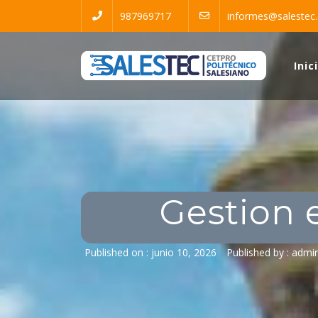
987969717
informes@salestec.
Salestec
Inic
Cetpro Politecnico Salesiano
Gestion 
Published on :
junio 10, 2026
Published by :
admin