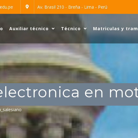
edu.pe
Av. Brasil 210 - Breña - Lima - Perú
io
Auxiliar técnico
Técnico
Matriculas y tram
electronica en mot
_salesiano