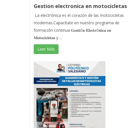
Gestion electronica en motocicletas
La electrónica es el corazón de las motocicletas
modernas.Capacítate en nuestro programa de
formación continua 𝐆𝐞𝐬𝐭𝐢ó𝐧 𝐄𝐥𝐞𝐜𝐭𝐫ó𝐧𝐢𝐜𝐚 𝐞𝐧
𝐌𝐨𝐭𝐨𝐜𝐢𝐜𝐥𝐞𝐭𝐚𝐬 y ...
Leer Más