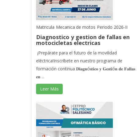
Matricula
Mecanica de motos
Periodo 2026-II
Diagnostico y gestion de fallas en
motocicletas electricas
¡Prepárate para el futuro de la movilidad
eléctrica!Inscríbete en nuestro programa de
formación continua 𝐃𝐢𝐚𝐠𝐧ó𝐬𝐭𝐢𝐜𝐨 𝐲 𝐆𝐞𝐬𝐭𝐢ó𝐧 𝐝𝐞 𝐅𝐚𝐥𝐥𝐚𝐬
𝐞𝐧 ...
Leer Más