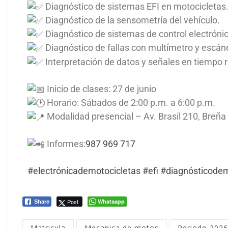
Diagnóstico de sistemas EFI en motocicletas
Diagnóstico de la sensometría del vehículo.
Diagnóstico de sistemas de control electrónic
Diagnóstico de fallas con multímetro y escáne
Interpretación de datos y señales en tiempo r
Inicio de clases: 27 de junio
Horario: Sábados de 2:00 p.m. a 6:00 p.m.
Modalidad presencial – Av. Brasil 210, Breña
Informes:
987 969 717
#electrónicademotocicletas
#efi
#diagnósticodem
Post
Whatsapp
Share
Matricula
Mecanica de motos
Periodo 2026