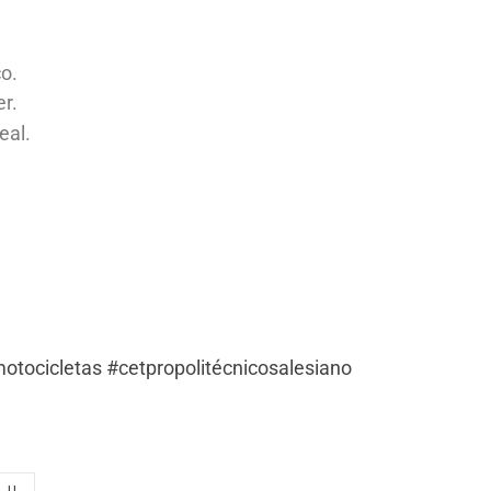
.
o.
r.
eal.
otocicletas
#cetpropolitécnicosalesiano
-II