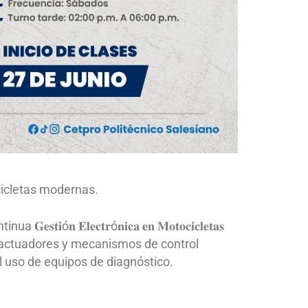
cicletas modernas.
𝐧 𝐄𝐥𝐞𝐜𝐭𝐫ó𝐧𝐢𝐜𝐚 𝐞𝐧 𝐌𝐨𝐭𝐨𝐜𝐢𝐜𝐥𝐞𝐭𝐚𝐬
, actuadores y mecanismos de control
el uso de equipos de diagnóstico.