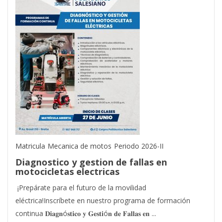
Matricula
Mecanica de motos
Periodo 2026-II
Diagnostico y gestion de fallas en
motocicletas electricas
¡Prepárate para el futuro de la movilidad
eléctrica!Inscríbete en nuestro programa de formación
continua 𝐃𝐢𝐚𝐠𝐧ó𝐬𝐭𝐢𝐜𝐨 𝐲 𝐆𝐞𝐬𝐭𝐢ó𝐧 𝐝𝐞 𝐅𝐚𝐥𝐥𝐚𝐬 𝐞𝐧 ...