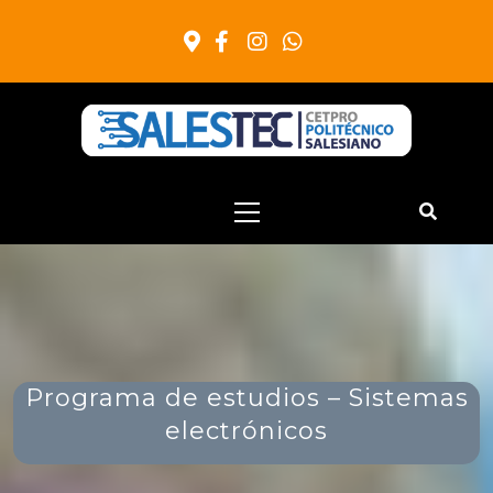
Salestec
Cetpro Politecnico Salesiano
Programa de estudios – Sistemas
electrónicos