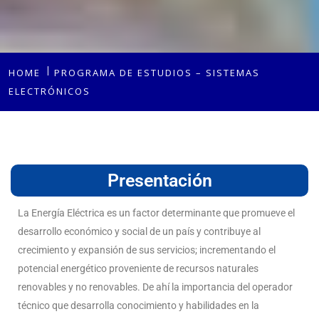
HOME
PROGRAMA DE ESTUDIOS – SISTEMAS
ELECTRÓNICOS
Presentación
La Energía Eléctrica es un factor determinante que promueve el
desarrollo económico y social de un país y contribuye al
crecimiento y expansión de sus servicios; incrementando el
potencial energético proveniente de recursos naturales
renovables y no renovables. De ahí la importancia del operador
técnico que desarrolla conocimiento y habilidades en la