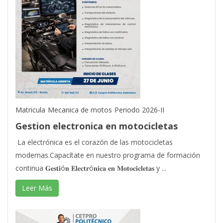
Matricula
Mecanica de motos
Periodo 2026-II
Gestion electronica en motocicletas
La electrónica es el corazón de las motocicletas
modernas.Capacítate en nuestro programa de formación
continua 𝐆𝐞𝐬𝐭𝐢ó𝐧 𝐄𝐥𝐞𝐜𝐭𝐫ó𝐧𝐢𝐜𝐚 𝐞𝐧 𝐌𝐨𝐭𝐨𝐜𝐢𝐜𝐥𝐞𝐭𝐚𝐬 y ...
Leer Más