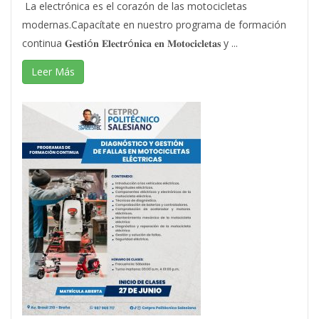
La electrónica es el corazón de las motocicletas
modernas.Capacítate en nuestro programa de formación
continua 𝐆𝐞𝐬𝐭𝐢ó𝐧 𝐄𝐥𝐞𝐜𝐭𝐫ó𝐧𝐢𝐜𝐚 𝐞𝐧 𝐌𝐨𝐭𝐨𝐜𝐢𝐜𝐥𝐞𝐭𝐚𝐬 y ...
Leer Más