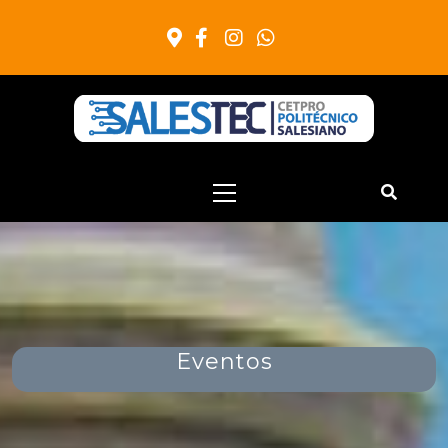
Salestec
Cetpro Politecnico Salesiano
Eventos