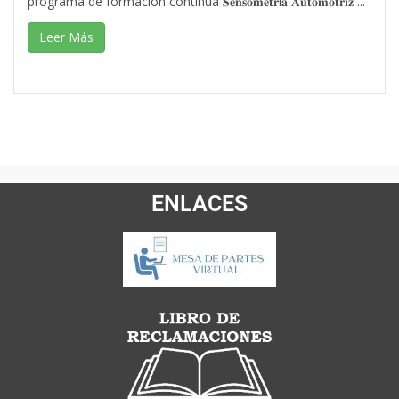
programa de formación continua 𝐒𝐞𝐧𝐬𝐨𝐦𝐞𝐭𝐫í𝐚 𝐀𝐮𝐭𝐨𝐦𝐨𝐭𝐫𝐢𝐳 ...
Leer Más
ENLACES