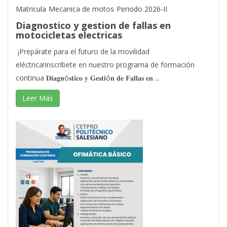
Matricula
Mecanica de motos
Periodo 2026-II
Diagnostico y gestion de fallas en
motocicletas electricas
¡Prepárate para el futuro de la movilidad
eléctrica!Inscríbete en nuestro programa de formación
continua 𝐃𝐢𝐚𝐠𝐧ó𝐬𝐭𝐢𝐜𝐨 𝐲 𝐆𝐞𝐬𝐭𝐢ó𝐧 𝐝𝐞 𝐅𝐚𝐥𝐥𝐚𝐬 𝐞𝐧 ...
Leer Más