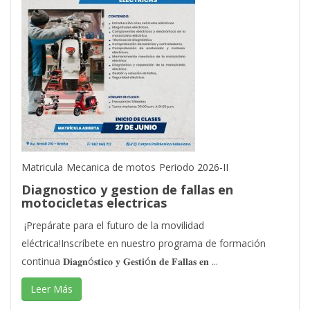
Matricula
Mecanica de motos
Periodo 2026-II
Diagnostico y gestion de fallas en
motocicletas electricas
¡Prepárate para el futuro de la movilidad
eléctrica!Inscríbete en nuestro programa de formación
continua 𝐃𝐢𝐚𝐠𝐧ó𝐬𝐭𝐢𝐜𝐨 𝐲 𝐆𝐞𝐬𝐭𝐢ó𝐧 𝐝𝐞 𝐅𝐚𝐥𝐥𝐚𝐬 𝐞𝐧 ...
Leer Más