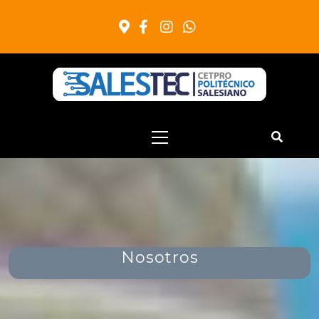
Salestec
Cetpro Politecnico Salesiano
Nosotros