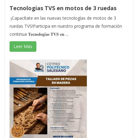
Tecnologias TVS en motos de 3 ruedas
¡Capacítate en las nuevas tecnologías de motos de 3
ruedas TVS!Participa en nuestro programa de formación
continua 𝐓𝐞𝐜𝐧𝐨𝐥𝐨𝐠í𝐚𝐬 𝐓𝐕𝐒 𝐞𝐧 ...
Leer Más