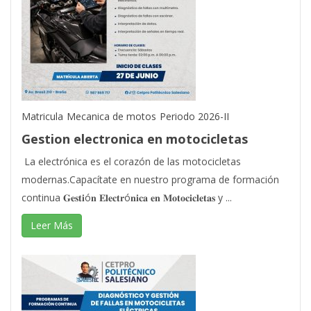
Matricula
Mecanica de motos
Periodo 2026-II
Gestion electronica en motocicletas
La electrónica es el corazón de las motocicletas
modernas.Capacítate en nuestro programa de formación
continua 𝐆𝐞𝐬𝐭𝐢ó𝐧 𝐄𝐥𝐞𝐜𝐭𝐫ó𝐧𝐢𝐜𝐚 𝐞𝐧 𝐌𝐨𝐭𝐨𝐜𝐢𝐜𝐥𝐞𝐭𝐚𝐬 y ...
Leer Más